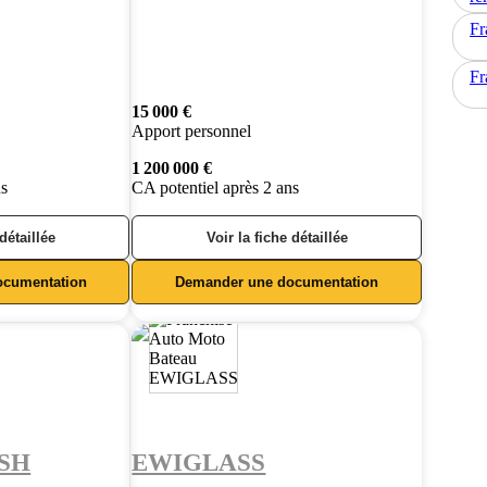
Fr
Fr
15 000 €
Apport personnel
1 200 000 €
ns
CA potentiel après 2 ans
 détaillée
Voir la fiche détaillée
ocumentation
Demander une documentation
SH
EWIGLASS