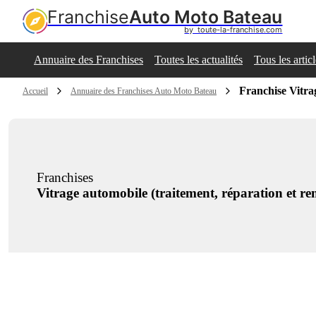
Franchise
Auto Moto Bateau
by  toute-la-franchise.com
Annuaire des Franchises
Toutes les actualités
Tous les artic
Franchise Vitra
Accueil
Annuaire des Franchises Auto Moto Bateau
Franchises
Vitrage automobile (traitement, réparation et r