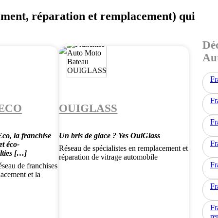
tement, réparation et remplacement) qui
Déc
Au
Fr
Fr
 ECO
OUIGLASS
Fr
co, la franchise
Un bris de glace ? Yes OuiGlass
Fr
et éco-
Réseau de spécialistes en remplacement et
lties […]
réparation de vitrage automobile
Fr
éseau de franchises
lacement et la
Fr
Fr
re