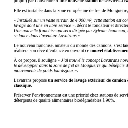
propre) par l’ouverture d’
une nouvelle station de services à 
Elle est installée dans la zone européenne de fret de Mouguerre,
«
Installée sur un vaste terrain de 4 000 m², cette station est 
lavage dont une en libre-service
», décrit le fondateur et direct
Une nouvelle franchise qui sera dirigée par Sylvain Jeanneau,
se lance dans l’aventure Lavatrans
»
Le nouveau franchisé, amateur du monde des camions, s’est lais
réalisera son rêve d’enfance en ouvrant ce
nouvel établisseme
À ce propos, il souligne «
J’ai trouvé le concept Lavatrans nova
le développer dans la zone de fret de Mouguerre qui bénéficie
mouvements de poids lourds/jour
».
Lavatrans propose
un service de lavage extérieur de camion 
classique
.
Préserver l’environnement est une priorité chez stations de serv
détergents de qualité alimentaires biodégradables à 90%.