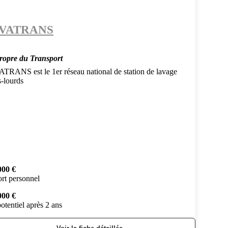
VATRANS
ropre du Transport
TRANS est le 1er réseau national de station de lavage
s-lourds
000 €
rt personnel
000 €
otentiel après 2 ans