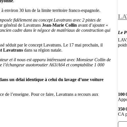
Bayonne
.
 à environ 30 km de la limite territoire franco-espagnole.
LA
composée fidèlement au concept Lavatrans avec 2 pistes de
eur général de Lavatrans
Jean-Marie Collin
avant d’ajouter «
 ancien cadre dans le négoce de matériaux de construction qui
Le P
LAVA
sé séduit par le concept Lavatrans. Le 17 mai prochain, il
poid
nt Lavatrans
dans sa région natale.
teur et il nous est apparu intéressant avec Monsieur Collin de
 de l’échangeur auotoroutier A63/A64 et comptabilise 1 000
dans un délai identique à celui du lavage d’une voiture
ice de l’enseigne. Pour ce faire, Lavatrans a recours aux
100 
Appo
350 
CA p